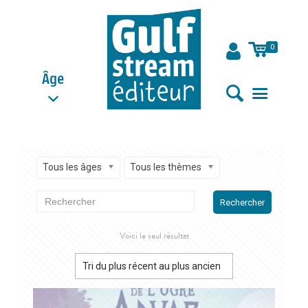
0
Âge
Tous les âges
Tous les thèmes
Rechercher
Voici le seul résultat