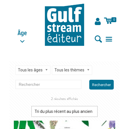
0
Âge
Tous les âges
Tous les thèmes
Rechercher
Trié
2 résultats affichés
du
plus
récent
au
plus