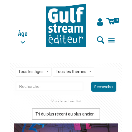
0
Âge
Tous les âges
Tous les thèmes
Rechercher
Voici le seul résultat