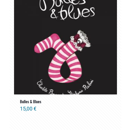
Bulles & Blues
15,00
€