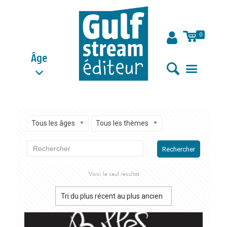
0
Âge
Tous les âges
Tous les thèmes
Rechercher
Voici le seul résultat