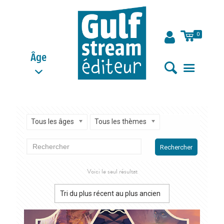
0
Âge
Tous les âges
Tous les thèmes
Rechercher
Voici le seul résultat