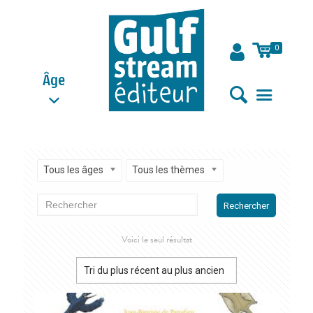
0
Âge
Tous les âges
Tous les thèmes
Rechercher
Voici le seul résultat