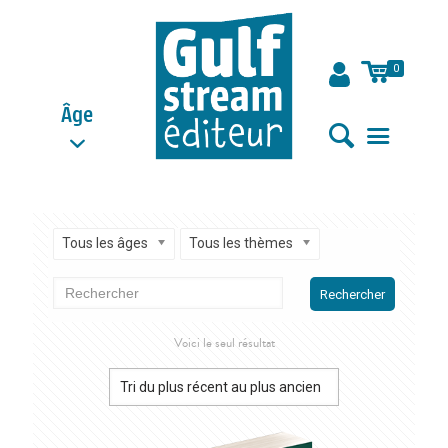
0
Âge
Tous les âges
Tous les thèmes
Rechercher
Voici le seul résultat