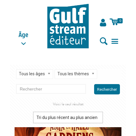
0
Âge
Tous les âges
Tous les thèmes
Rechercher
Voici le seul résultat