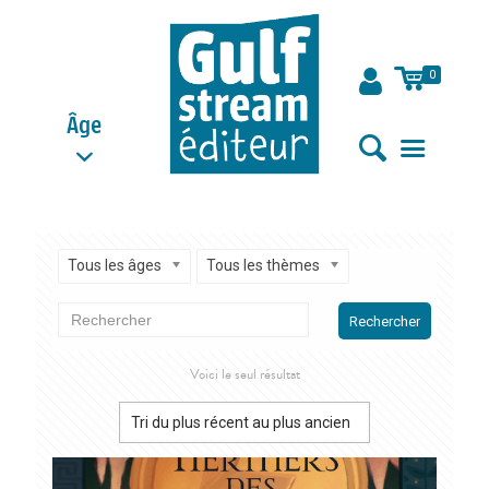
0
Âge
Tous les âges
Tous les thèmes
Rechercher
Voici le seul résultat