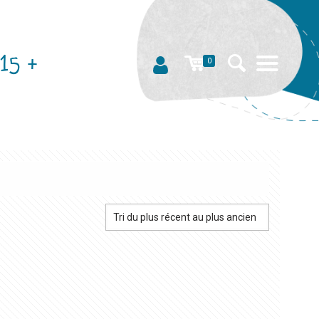
15 +
0