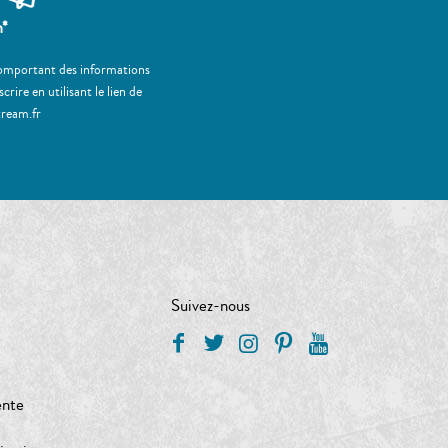
m*
 comportant des informations
ire en utilisant le lien de
tream.fr
Suivez-nous
ente