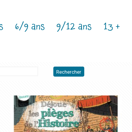
s
6/9 ans
9/12 ans
13 +
Rechercher