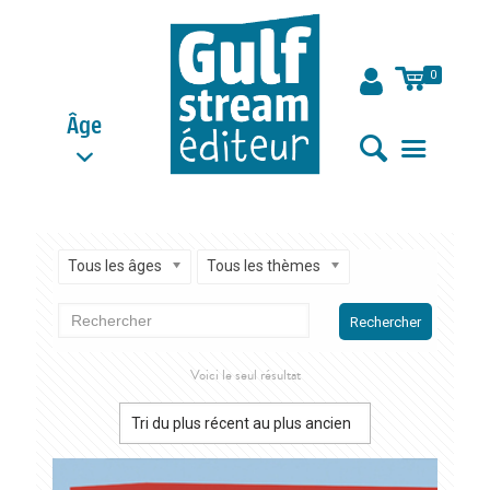
0
Âge
Tous les âges
Tous les thèmes
Rechercher
Voici le seul résultat