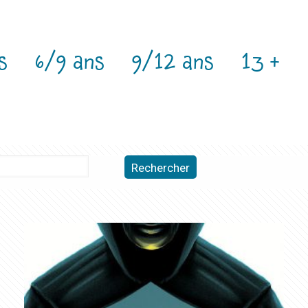
s
6/9 ans
9/12 ans
13 +
Rechercher