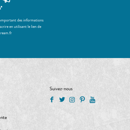
m*
 comportant des informations
ire en utilisant le lien de
tream.fr
Suivez-nous
ente