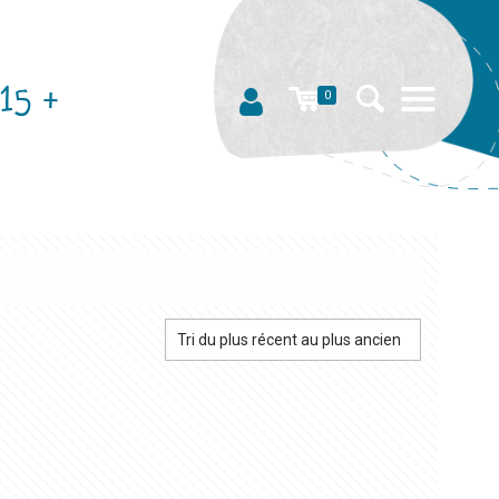
15 +
0