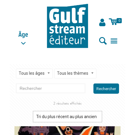
0
Âge
Tous les âges
Tous les thèmes
Rechercher
Trié
2 résultats affichés
du
plus
récent
au
plus