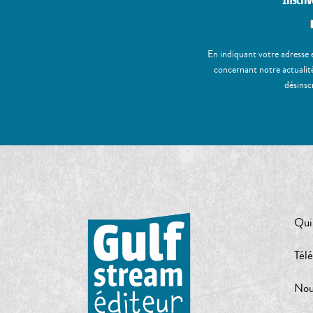
Inscriv
En indiquant votre adresse 
concernant notre actualité
désinsc
Qui
Tél
Nou