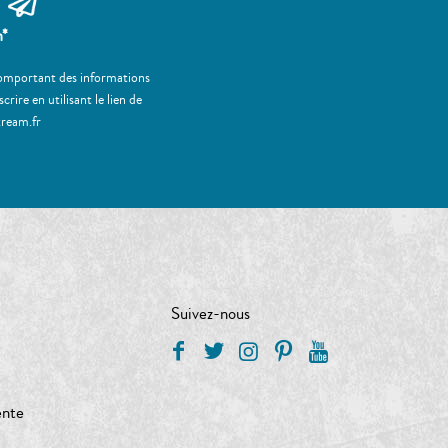
m*
 comportant des informations
ire en utilisant le lien de
tream.fr
Suivez-nous
ente