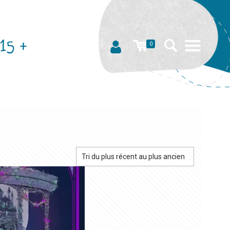
15 +
0