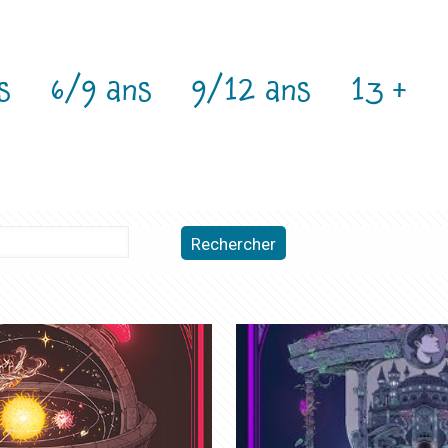
s
6/9 ans
9/12 ans
13 +
Rechercher