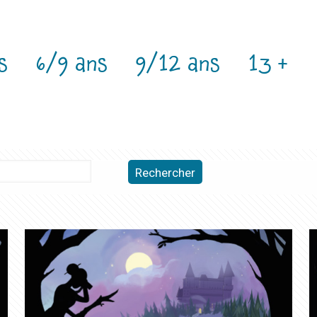
s
6/9 ans
9/12 ans
13 +
Rechercher