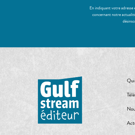
En indiquant votre adresse 
concernant notre actualité
désinsc
Qui
Tél
Nou
Act