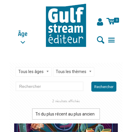
0
Âge
Tous les âges
Tous les thèmes
Rechercher
Trié
2 résultats affichés
du
plus
récent
au
plus