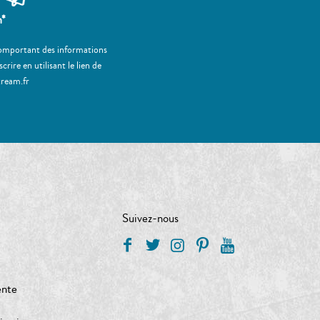
m*
 comportant des informations
ire en utilisant le lien de
tream.fr
Suivez-nous
ente