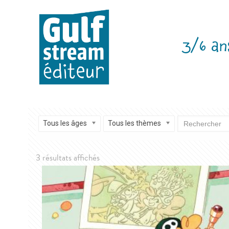
3/6 an
Tous les âges
Tous les thèmes
Trié
3 résultats affichés
du
plus
récent
au
plus
ancien