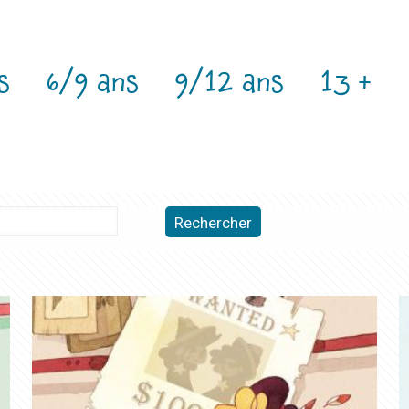
s
6/9 ans
9/12 ans
13 +
Rechercher