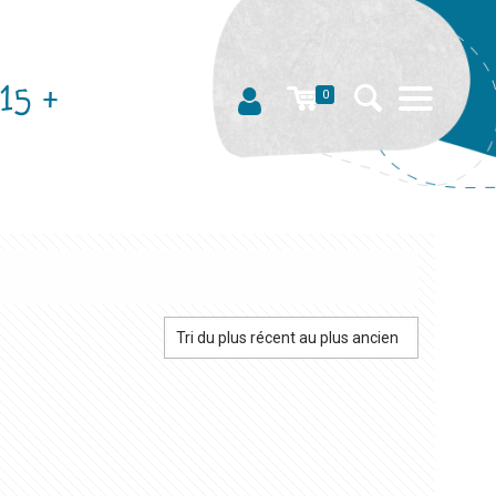
15 +
0