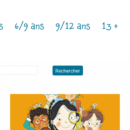
s
6/9 ans
9/12 ans
13 +
Rechercher