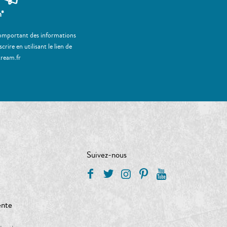
m*
 comportant des informations
ire en utilisant le lien de
tream.fr
Suivez-nous
ente