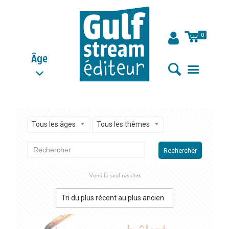
0
Âge
Tous les âges
Tous les thèmes
Rechercher
Voici le seul résultat