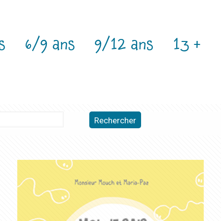
s
6/9 ans
9/12 ans
13 +
Rechercher