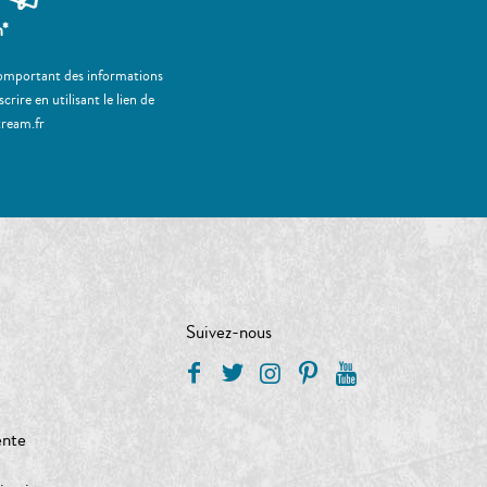
m*
 comportant des informations
ire en utilisant le lien de
tream.fr
Suivez-nous
ente