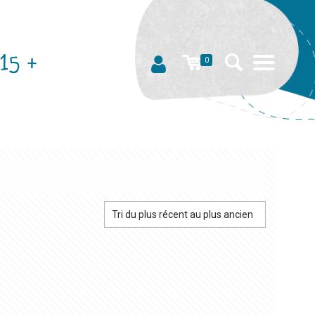
15 +
0