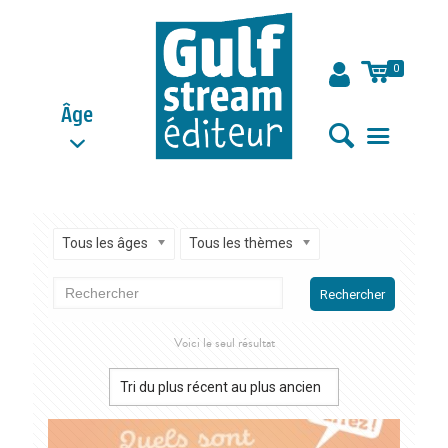
0
Âge
Tous les âges
Tous les thèmes
Rechercher
Voici le seul résultat