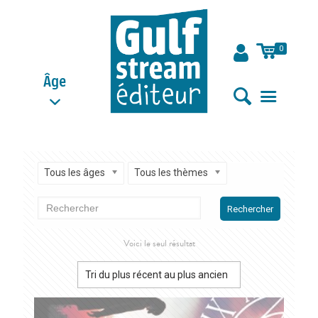
0
Âge
Tous les âges
Tous les thèmes
Rechercher
Voici le seul résultat