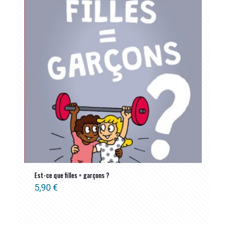
Est-ce que filles = garçons ?
5,90
€