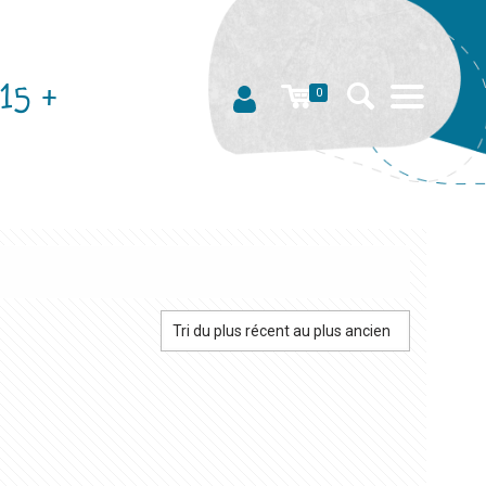
15 +
0