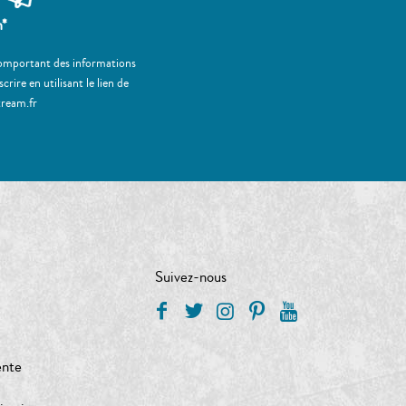
m*
 comportant des informations
ire en utilisant le lien de
tream.fr
Suivez-nous
ente