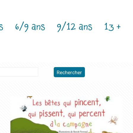
s
6/9 ans
9/12 ans
13 +
Rechercher