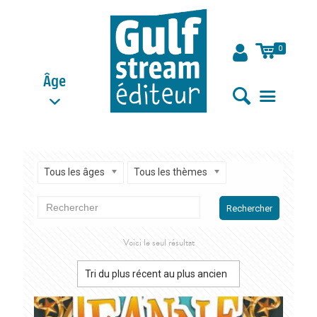
0
Âge
Tous les âges
Tous les thèmes
Rechercher
Voici le seul résultat