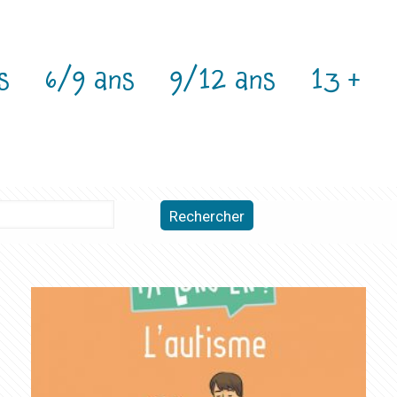
s
6/9 ans
9/12 ans
13 +
Rechercher