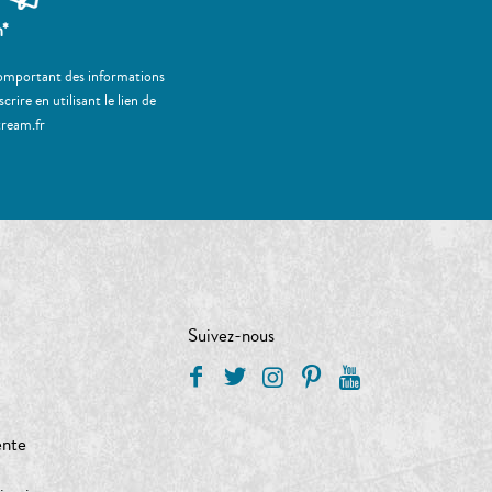
m*
 comportant des informations
ire en utilisant le lien de
tream.fr
Suivez-nous
ente