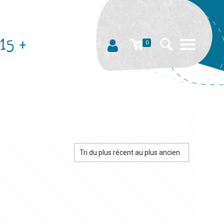
15 +
0