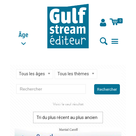
0
Âge
Tous les âges
Tous les thèmes
Rechercher
Voici le seul résultat