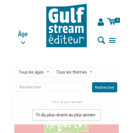
0
Âge
Tous les âges
Tous les thèmes
Rechercher
Voici le seul résultat