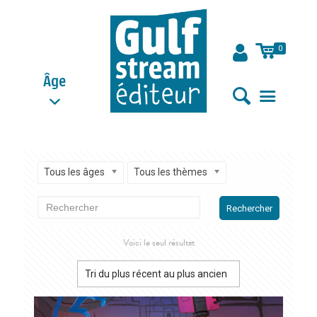
0
Âge
Tous les âges
Tous les thèmes
Rechercher
Voici le seul résultat