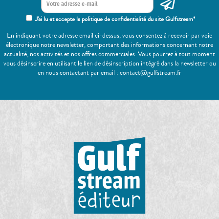
J'ai lu et accepte la politique de confidentialité du site Gulfstream*
En indiquant votre adresse email ci-dessus, vous consentez à recevoir par voie
électronique notre newsletter, comportant des informations concernant notre
actualité, nos activités et nos offres commerciales. Vous pourrez à tout moment
vous désinscrire en utilisant le lien de désinscription intégré dans la newsletter ou
en nous contactant par email : contact@gulfstream.fr