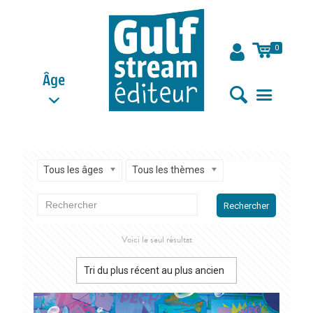
0
Âge
Tous les âges
Tous les thèmes
Rechercher
Voici le seul résultat