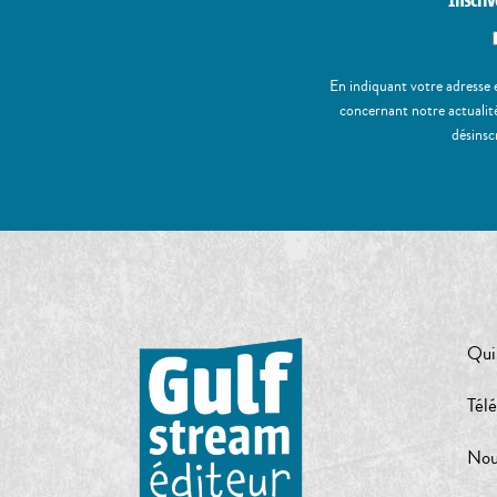
Inscriv
En indiquant votre adresse 
concernant notre actualité
désinsc
Qui
Tél
Nou