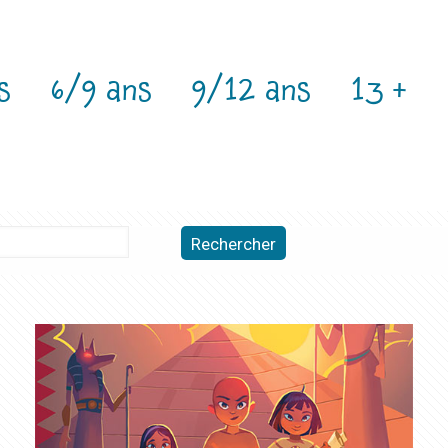
s
6/9 ans
9/12 ans
13 +
Rechercher