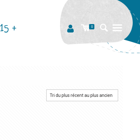
15 +
0