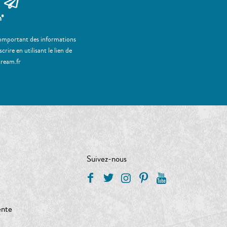
m*
 comportant des informations
ire en utilisant le lien de
tream.fr
Suivez-nous
ente