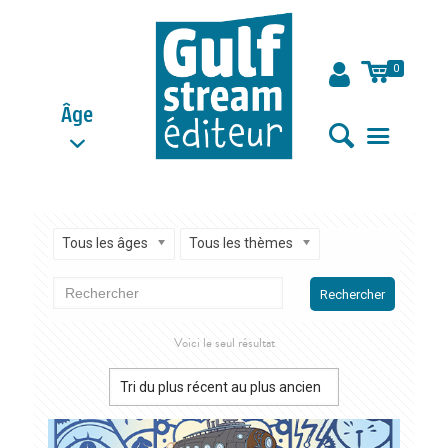
0
Âge
Tous les âges
Tous les thèmes
Rechercher
Voici le seul résultat