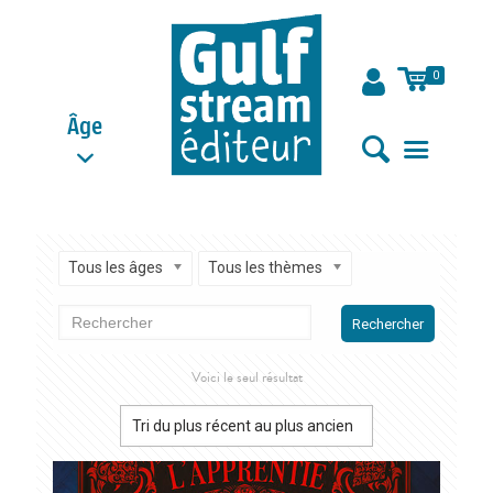
0
Âge
Tous les âges
Tous les thèmes
Rechercher
Voici le seul résultat