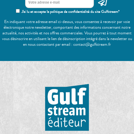
J'ai lu et accepte la politique de confidentialité du site Gulfstream*
En indiquant votre adresse email ci-dessus, vous consentez à recevoir par voie
électronique notre newsletter, comportant des informations concernant notre
actualité, nos activités et nos offres commerciales. Vous pourrez à tout moment
vous désinscrire en utilisant le lien de désinscription intégré dans la newsletter ou
en nous contactant par email : contact@gulfstream.fr