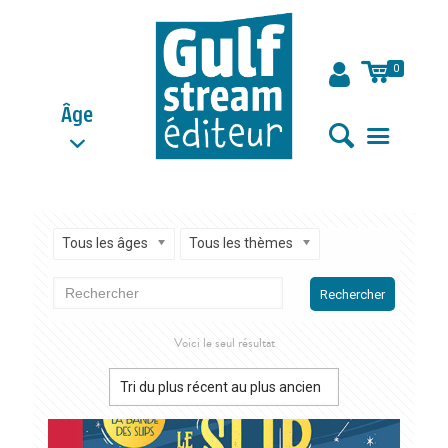
0
Âge
Tous les âges
Tous les thèmes
Rechercher
Voici le seul résultat