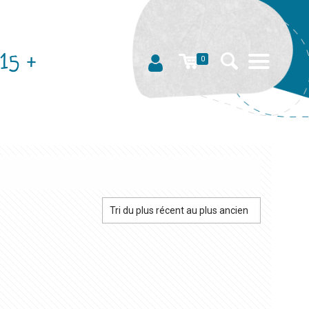
15 +
0