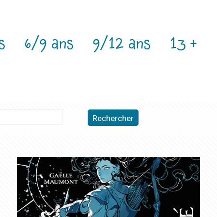
s
6/9 ans
9/12 ans
13 +
Rechercher