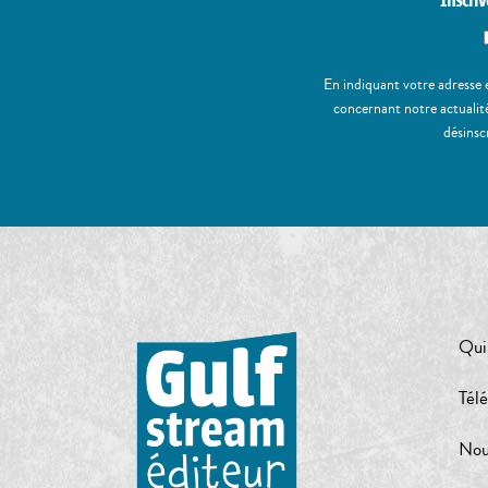
Inscriv
En indiquant votre adresse 
concernant notre actualité
désinsc
Qui
Tél
Nou