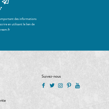
m*
 comportant des informations
ire en utilisant le lien de
tream.fr
Suivez-nous
ente