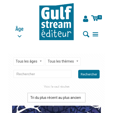
0
Âge
Tous les âges
Tous les thèmes
Rechercher
Voici le seul résultat