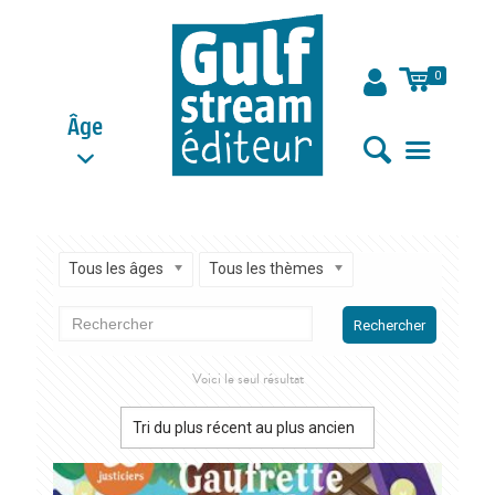
0
Âge
Tous les âges
Tous les thèmes
Rechercher
Voici le seul résultat