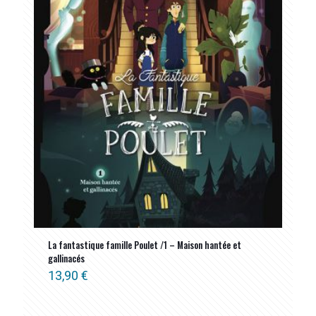
La fantastique famille Poulet /1 – Maison hantée et
gallinacés
13,90
€