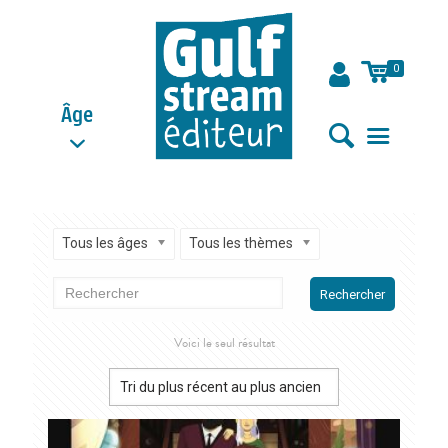
0
Âge
Tous les âges
Tous les thèmes
Rechercher
Voici le seul résultat