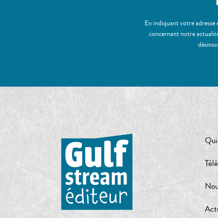
En indiquant votre adresse 
concernant notre actualité
désinsc
Qui
Tél
Nou
Act