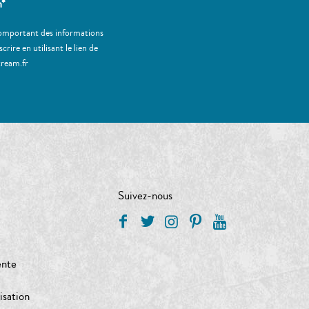
m*
 comportant des informations
ire en utilisant le lien de
tream.fr
Suivez-nous
ente
isation