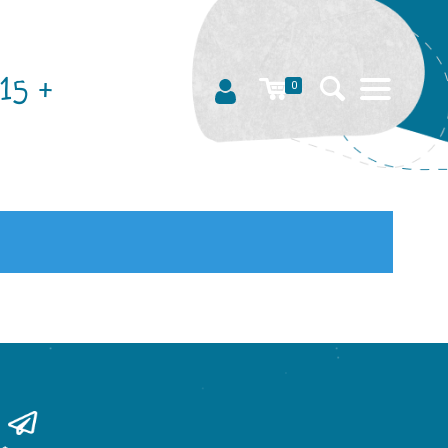
15 +
0