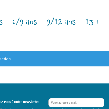
s
6/9 ans
9/12 ans
13 +
ection.
ez-vous à notre newsletter