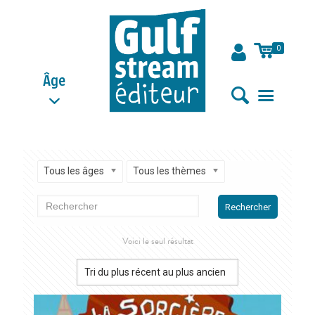
0
Âge
Tous les âges
Tous les thèmes
Rechercher
Voici le seul résultat