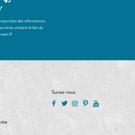
m*
 comportant des informations
ire en utilisant le lien de
tream.fr
Suivez-nous
ente