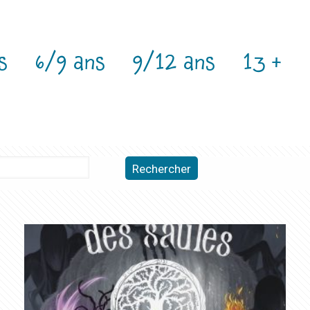
s
6/9 ans
9/12 ans
13 +
Rechercher