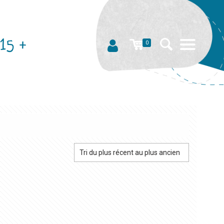
15 +
0