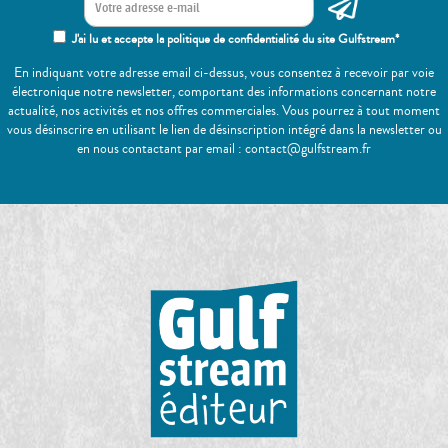
J'ai lu et accepte la politique de confidentialité du site Gulfstream*
En indiquant votre adresse email ci-dessus, vous consentez à recevoir par voie
électronique notre newsletter, comportant des informations concernant notre
actualité, nos activités et nos offres commerciales. Vous pourrez à tout moment
vous désinscrire en utilisant le lien de désinscription intégré dans la newsletter ou
en nous contactant par email : contact@gulfstream.fr