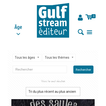
0
Âge
Tous les âges
Tous les thèmes
Rechercher
Voici le seul résultat