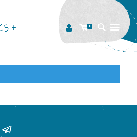
15 +
0