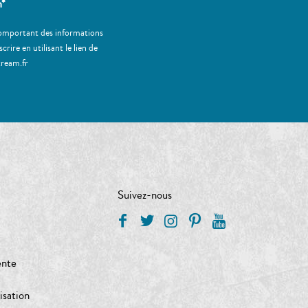
m*
 comportant des informations
ire en utilisant le lien de
tream.fr
Suivez-nous
ente
isation