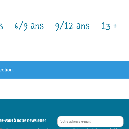
s
6/9 ans
9/12 ans
13 +
ection.
ez-vous à notre newsletter