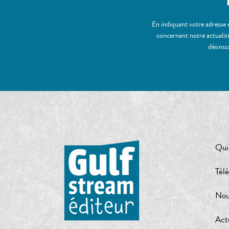
En indiquant votre adresse 
concernant notre actualité
désinsc
Qui
Tél
Nou
Act