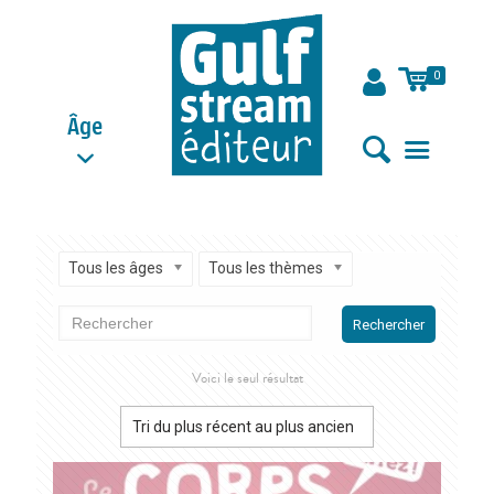
0
Âge
Tous les âges
Tous les thèmes
Rechercher
Voici le seul résultat