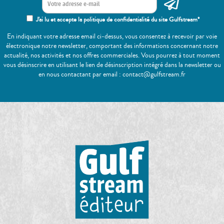
J'ai lu et accepte la politique de confidentialité du site Gulfstream*
En indiquant votre adresse email ci-dessus, vous consentez à recevoir par voie
électronique notre newsletter, comportant des informations concernant notre
actualité, nos activités et nos offres commerciales. Vous pourrez à tout moment
vous désinscrire en utilisant le lien de désinscription intégré dans la newsletter ou
en nous contactant par email : contact@gulfstream.fr