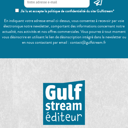
J'ai lu et accepte la politique de confidentialité du site Gulfstream*
En indiquant votre adresse email ci-dessus, vous consentez à recevoir par voie
électronique notre newsletter, comportant des informations concernant notre
actualité, nos activités et nos offres commerciales. Vous pourrez à tout moment
vous désinscrire en utilisant le lien de désinscription intégré dans la newsletter ou
en nous contactant par email : contact@gulfstream.fr