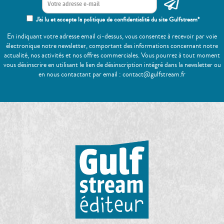
J'ai lu et accepte la politique de confidentialité du site Gulfstream*
En indiquant votre adresse email ci-dessus, vous consentez à recevoir par voie
électronique notre newsletter, comportant des informations concernant notre
actualité, nos activités et nos offres commerciales. Vous pourrez à tout moment
vous désinscrire en utilisant le lien de désinscription intégré dans la newsletter ou
en nous contactant par email : contact@gulfstream.fr